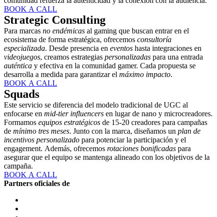
comunidad refuerza la autenticidad y la conexión con la audiencia.
BOOK A CALL
Strategic Consulting
Para marcas
no endémicas
al gaming que buscan entrar en el
ecosistema de forma estratégica, ofrecemos
consultoría
especializada
. Desde presencia en
eventos
hasta integraciones en
videojuegos
, creamos estrategias
personalizadas
para una entrada
auténtica
y efectiva en la comunidad gamer. Cada propuesta se
desarrolla a medida para garantizar el
máximo impacto
.
BOOK A CALL
Squads
Este servicio se diferencia del modelo tradicional de UGC al
enfocarse en
mid-tier influencers
en lugar de nano y microcreadores.
Formamos
equipos estratégicos
de 15-20 creadores para campañas
de
mínimo tres meses
. Junto con la marca, diseñamos un
plan de
incentivos personalizado
para potenciar la participación y el
engagement. Además, ofrecemos
rotaciones bonificadas
para
asegurar que el equipo se mantenga alineado con los objetivos de la
campaña.
BOOK A CALL
Partners oficiales de​