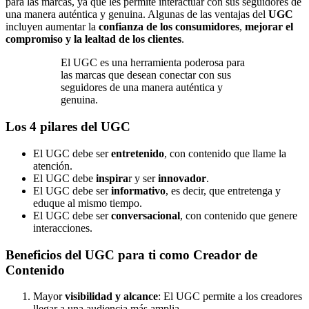
para las marcas, ya que les permite interactuar con sus seguidores de
una manera auténtica y genuina. Algunas de las ventajas del
UGC
incluyen aumentar la
confianza de los consumidores
,
mejorar el
compromiso y la lealtad de los clientes
.
El UGC es una herramienta poderosa para
las marcas que desean conectar con sus
seguidores de una manera auténtica y
genuina.
Los 4 pilares del UGC
El UGC debe ser
entretenido
, con contenido que llame la
atención.
El UGC debe
inspira
r y ser
innovador
.
El UGC debe ser
informativo
, es decir, que entretenga y
eduque al mismo tiempo.
El UGC debe ser
conversacional
, con contenido que genere
interacciones.
Beneficios del UGC para ti como Creador de
Contenido
Mayor
visibilidad y alcance
: El UGC permite a los creadores
llegar a una audiencia más amplia.